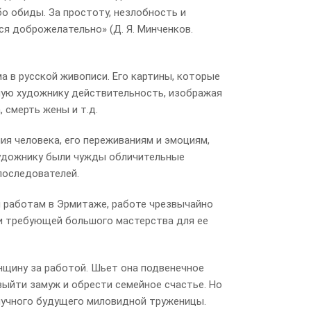
бо обиды. За простоту, незлобность и
я доброжелательно» (Д. Я. Минченков.
а в русской живописи. Его картины, которые
ную художнику действительность, изображая
 смерть жены и т.д.
я человека, его переживаниям и эмоциям,
художнику были чужды обличительные
последователей.
 работам в Эрмитаже, работе чрезвычайно
и требующей большого мастерства для ее
щину за работой. Шьет она подвенечное
выйти замуж и обрести семейное счастье. Но
лучного будущего миловидной труженицы.