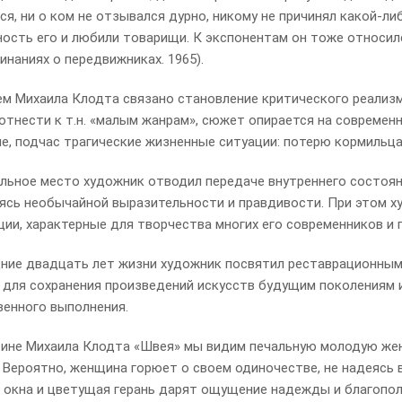
я, ни о ком не отзывался дурно, никому не причинял какой-ли
ность его и любили товарищи. К экспонентам он тоже относилс
наниях о передвижниках. 1965).
ем Михаила Клодта связано становление критического реализм
отнести к т.н. «малым жанрам», сюжет опирается на современ
, подчас трагические жизненные ситуации: потерю кормильца,
льное место художник отводил передаче внутреннего состояни
ясь необычайной выразительности и правдивости. При этом 
ции, характерные для творчества многих его современников и 
ние двадцать лет жизни художник посвятил реставрационным
 для сохранения произведений искусств будущим поколениям 
венного выполнения.
тине Михаила Клодта «Швея» мы видим печальную молодую жен
. Вероятно, женщина горюет о своем одиночестве, не надеясь 
з окна и цветущая герань дарят ощущение надежды и благопо