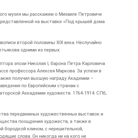
кого музея мы расскажем о Михаиле Петровиче
и представленной на выставке «Под крышей дома
вописи второй половины XIX века. Неслучайно
етьякова одними из первых.
ьптора эпохи Николая I, барона Петра Карловича
ссе профессора Алексея Маркова. За успехи в
также получил высшую награду Академии –
аведения по Европейским странам с
аторской Аккадемии художеств. 1764-1914. СПб,
ства передвижных художественных выставок и
бщества поощрения художеств, а также в
й бородкой клином, с нерешительной,
дящие слова. Он никогда ни на кого не