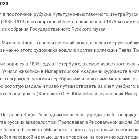
2023
я в постоянной рубрике Культурно-выставочного центра Русс
(1835-1914) и его картине «Швея», написанной в 1875-м году 
 из собрания Государственного Русского музея.
 Михаила Клодта внесли весомый вклад в развитие русской жи
ы именно этого художника вошли в состав коллекции Павла Тр
к родился в 1835 году в Петербурге, в семье известного скул
. Учился живописи в Императорской Академии художеств в кла
был награжден многими серебряными и золотыми медалями, а 
ю золотую медаль и право путешествовать за счет учебного з
ственной целью (Кондаков С. Н. Юбилейный справочник Импер
 Петрович Клодт был одним из членов-учредителей Товарище
ва русских акварелистов. Преподавал в Рисовальной школе О
е барона Штиглица. «Маленького роста, сухощавый с небольшо
йся походкой и речью, для которой он не сразу находил подхо