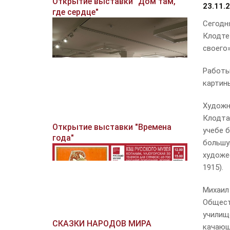
Открытие выставки "Дом там,
23.11.
где сердце"
Сегодн
Клодте 
своего»
Работы
картин
Художни
Клодта
Открытие выставки "Времена
учебе 
года"
большу
художе
1915).
Михаил
Общест
училищ
СКАЗКИ НАРОДОВ МИРА
качающе