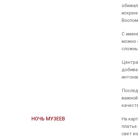
обижалс
искрен
Воспоми
С имен
можно 
сложные
Центра
добива
интона
Послед
важной
качест
НОЧЬ МУЗЕЕВ
На кар
платье
свет и