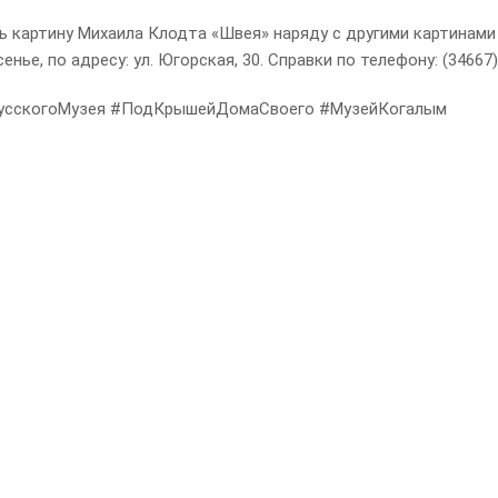
ь картину Михаила Клодта «Швея» наряду с другими картинами
енье, по адресу: ул. Югорская, 30. Справки по телефону: (34667)
сскогоМузея #ПодКрышейДомаСвоего #МузейКогалым