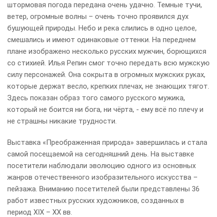
штормовая погода передана очень удачно. Темные тучи,
ветер, огромные волны – очень точно проявился дух
бушующей природы. Небо и река слились в одно целое,
смешались и имеют одинаковые оттенки. На переднем
плане изображено несколько русских мужчин, борющихся
со стихией. Илья Репин смог точно передать всю мужскую
силу персонажей. Она сокрыта в огромных мужских руках,
которые держат весло, крепких плечах, не знающих тягот.
Здесь показан образ того самого русского мужика,
который не боится ни бога, ни чёрта, - ему всё по плечу и
не страшны никакие трудности.
Выставка «Преображенная природа» завершилась и стала
самой посещаемой на сегодняшний день. На выставке
посетители наблюдали эволюцию одного из основных
жанров отечественного изобразительного искусства –
пейзажа. Вниманию посетителей были представлены 36
работ известных русских художников, созданных в
период XIX – XX вв.