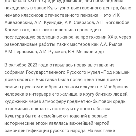
до начала XXI вв. Среди художников, чьи произведения
находились в залах Культурно-выставочного центра, было
немало классиков отечественного пейзажа – это И.К.
Айвазовский, А.И. Куинджи, А.К. Саврасов, А.П. Боголюбов.
Кроме того, выставка позволила проследить
последующую эволюцию жанра на протяжении ХХ в. через
разноплановые работы таких мастеров как А.А. Рылов,
А.М. Герасимов, А.И. Русаков, В.В. Мешков и др.
В октябре 2023 года открылась новая выставка из
собрания Государственного Русского музея «Под крышей
дома своего». Выставка была посвящена теме дома и
семьи в русском изобразительном искусстве. Изображая
человека в интерьере его жилища, в кругу близких людей,
художники через атмосферу предметно-бытовой среды
стремились показать поэтику и сущность бытия.
Культура быта и семейных отношений в разные
исторические эпохи являлась важнейшей чертой
самоидентификации русского народа. На выставке