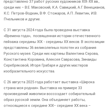
представлено 37 работ русских художников XIX-XX вв.,
среди них – В.Е. Маковский, К.А. Савицкий, А.Г. Венецианов,
К.С. Петров-Водкин, В.Ф. Стожаров, А.П. Левитин, И.В.
Пчельников и другие.
С 31 августа 2024 года была проведена выставка
«Времена года», посвященная истории отечественного
пейзажа середины XIX - середины XX веков. В экспозиции
представлены 36 великолепных полотен из собрания
Русского музея. Среди них картины Валентина Серова,
Константина Коровина, Алексея Саврасова, Зинаиды
Серебряковой, Игоря Грабаря и других мастеров
изобразительного искусства.
С 26 августа 2025 года работает выставка «Широка
страна моя родная». Выставка на примере 33
произведений живописи воссоздает собирательный
образ русской земли. Она объединяет работы,
относящиеся к середине XIX– середине XX века –