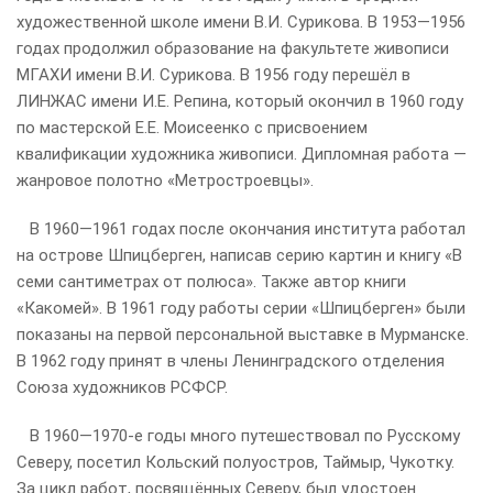
художественной школе имени В.И. Сурикова. В 1953—1956
годах продолжил образование на факультете живописи
МГАХИ имени В.И. Сурикова. В 1956 году перешёл в
ЛИНЖАС имени И.Е. Репина, который окончил в 1960 году
по мастерской Е.Е. Моисеенко с присвоением
квалификации художника живописи. Дипломная работа —
жанровое полотно «Метростроевцы».
В 1960—1961 годах после окончания института работал
на острове Шпицберген, написав серию картин и книгу «В
семи сантиметрах от полюса». Также автор книги
«Какомей». В 1961 году работы серии «Шпицберген» были
показаны на первой персональной выставке в Мурманске.
В 1962 году принят в члены Ленинградского отделения
Союза художников РСФСР.
В 1960—1970-е годы много путешествовал по Русскому
Северу, посетил Кольский полуостров, Таймыр, Чукотку.
За цикл работ, посвящённых Северу, был удостоен